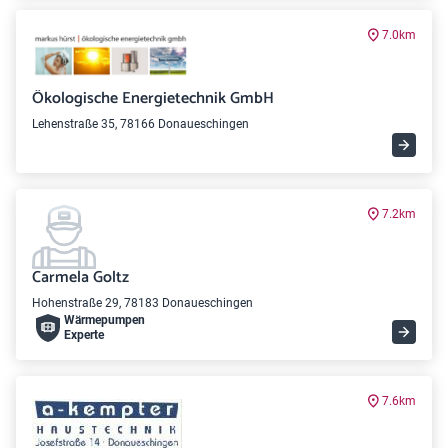
7.0km
Ökologische Energietechnik GmbH
Lehenstraße 35, 78166 Donaueschingen
7.2km
Carmela Goltz
Hohenstraße 29, 78183 Donaueschingen
Wärme­pumpen
Experte
7.6km