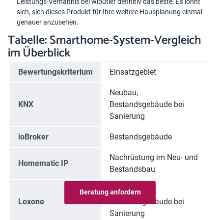
Leistungs-Verhältnis bei wibutler definitiv das beste. Es lohnt
sich, sich dieses Produkt für Ihre weitere Hausplanung einmal
genauer anzusehen.
Tabelle: Smarthome-System-Vergleich
im Überblick
Bewertungskriterium
Einsatzgebiet
Neubau,
KNX
Bestandsgebäude bei
Sanierung
ioBroker
Bestandsgebäude
Nachrüstung im Neu- und
Homematic IP
Bestandsbau
Neubau,
Beratung anfordern
Loxone
Bestandsgebäude bei
Sanierung