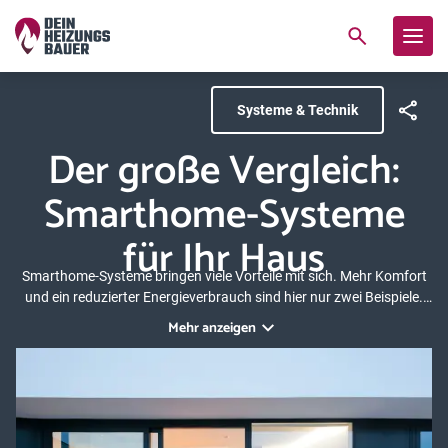
Systeme & Technik
Der große Vergleich:
Smarthome-Systeme
für Ihr Haus
Smarthome-Systeme bringen viele Vorteile mit sich. Mehr Komfort
und ein reduzierter Energieverbrauch sind hier nur zwei Beispiele.
Gleichzeitig ist der Anbietermarkt groß und unübersichtlich. Auch
Mehr anzeigen
die Preisspanne für ein Smarthome-System kann stark variieren.
Mit diesem Artikel möchten wir die Entscheidungsfindung für Sie
erleichtern und haben deshalb verschiedene Anbieter von
Smarthome-Systemen getestet. Wer der Gewinner ist? Das erfahren
Sie hier!