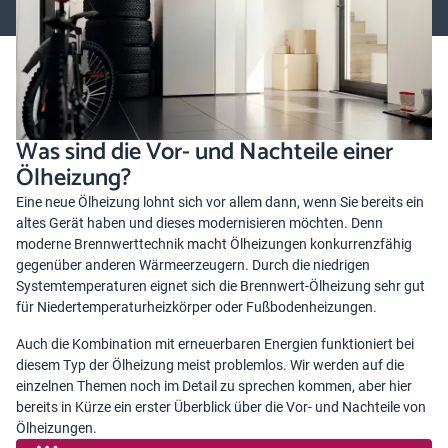
Außerdem: Worauf Sie bei der Anschaffung einer Ölheizung achten
sollten, was Sie mit dem alten Öltank machen, wie ein Ölgerät
überhaupt funktioniert und was Anschaffung, Wartung und
Betrieb kosten.
Was sind die Vor- und Nachteile einer
Ölheizung?
Eine neue Ölheizung lohnt sich vor allem dann, wenn Sie bereits ein
altes Gerät haben und dieses modernisieren möchten. Denn
moderne Brennwerttechnik macht Ölheizungen konkurrenzfähig
gegenüber anderen Wärmeerzeugern. Durch die niedrigen
Systemtemperaturen eignet sich die Brennwert-Ölheizung sehr gut
für
Niedertemperaturheizkörper
oder Fußbodenheizungen.
Auch die Kombination mit erneuerbaren Energien funktioniert bei
diesem Typ der Ölheizung meist problemlos. Wir werden auf die
einzelnen Themen noch im Detail zu sprechen kommen, aber hier
bereits in Kürze ein erster Überblick über die Vor- und Nachteile von
Ölheizungen.