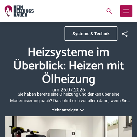
Systeme & Technik
Heizsysteme im
Überblick: Heizen mit
Ölheizung
am 26.07.2026
Sie haben bereits eine Ölheizung und denken über eine
Modernisierung nach? Das lohnt sich vor allem dann, wenn Sie
noch einen alten Niedertemperatur- oder gar
Mehr anzeigen
Konstanttemperaturkessel haben. Denn diese sind veraltet und
ineffizient und werden heute gar nicht mehr verbaut. Oder fragen
Sie sich, ob Öl bei einem Neubau noch Sinn macht? Wir
beantworten, was die Vor- und Nachteile einer Ölheizung sind.