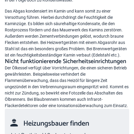
in der Folge doch zu Kondenswasser.
Das Abgas kondensiert im Kamin und kann somit zu einer
Versottung führen. Hierbei durchdringt die Feuchtigkeit die
Kaminzüge. Es bilden sich säurehaltige Kondensate, die den
Rostprozess fördern und das Mauerwerk des Kamins zerstören.
Außerdem werden Zementverbindungen gelöst, wodurch braune
Flecken entstehen. Bei Heizwertgeräten mit einem Abgasrohr aus
Stahl ist das ein besonders großes Problem. Bei Brennwertgeräten
ist ein feuchtigkeitsbeständiger Kamin verbaut (Edelstahl etc.).
Nicht funktionierende Sicherheitseinrichtungen
Der Ölkessel verfügt über Vorrichtungen, die einen sicheren Betrieb
gewährleisten. Beispielsweise verhindert die
Flammenüberwachung, dass das Heizöl für längere Zeit
ungezündet in den Verbrennungsraum eingespritzt wird. Kommt es
nicht zur Zündung, so bewirkt eine Fotozelle das Abschalten des
Ölbrenners. Bei Blaubrennern kommen auch Infrarot-
Flackerdetektoren oder eine Ionisationsüberwachung zum Einsatz.
Heizungsbauer finden