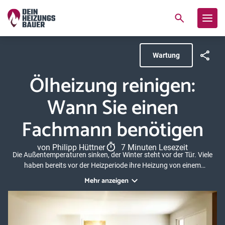
Wartung
Ölheizung reinigen:
Wann Sie einen
Fachmann benötigen
von Philipp Hüttner
7 Minuten Lesezeit
Die Außentemperaturen sinken, der Winter steht vor der Tür. Viele
haben bereits vor der Heizperiode ihre Heizung von einem
Heizungsbauer überprüfen lassen. Sie auch? Wenn Sie Ihre
Mehr anzeigen
Ölheizung selten bis gar nicht säubern, wird die Anlage störanfällig
und kann nicht mehr die volle Leistung erbringen. Im folgenden
Ratgeberartikel erklären wir Ihnen, wie Experten eine Ölheizung
reinigen und was dabei zu beachten ist.