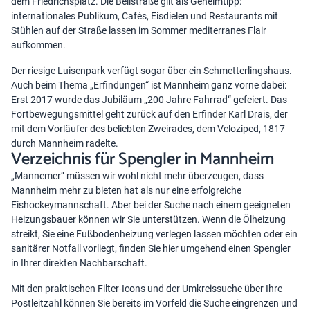
dem Friedrichsplatz. Die Beilstraße gilt als Geheimtipp:
internationales Publikum, Cafés, Eisdielen und Restaurants mit
Stühlen auf der Straße lassen im Sommer mediterranes Flair
aufkommen.
Der riesige Luisenpark verfügt sogar über ein Schmetterlingshaus.
Auch beim Thema „Erfindungen“ ist Mannheim ganz vorne dabei:
Erst 2017 wurde das Jubiläum „200 Jahre Fahrrad“ gefeiert. Das
Fortbewegungsmittel geht zurück auf den Erfinder Karl Drais, der
mit dem Vorläufer des beliebten Zweirades, dem Veloziped, 1817
durch Mannheim radelte.
Verzeichnis für Spengler in Mannheim
„Mannemer“ müssen wir wohl nicht mehr überzeugen, dass
Mannheim mehr zu bieten hat als nur eine erfolgreiche
Eishockeymannschaft. Aber bei der Suche nach einem geeigneten
Heizungsbauer können wir Sie unterstützen. Wenn die Ölheizung
streikt, Sie eine Fußbodenheizung verlegen lassen möchten oder ein
sanitärer Notfall vorliegt, finden Sie hier umgehend einen Spengler
in Ihrer direkten Nachbarschaft.
Mit den praktischen Filter-Icons und der Umkreissuche über Ihre
Postleitzahl können Sie bereits im Vorfeld die Suche eingrenzen und