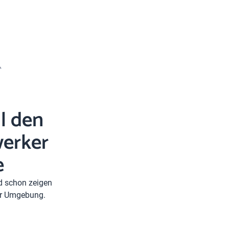
l den
erker
e
nd schon zeigen
rer Umgebung.