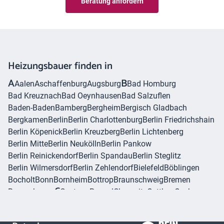
Beratung anfordern
Heizungsbauer finden in
A
B
Aalen
Aschaffenburg
Augsburg
Bad Homburg
Bad Kreuznach
Bad Oeynhausen
Bad Salzuflen
Baden-Baden
Bamberg
Bergheim
Bergisch Gladbach
Bergkamen
Berlin
Berlin Charlottenburg
Berlin Friedrichshain
Berlin Köpenick
Berlin Kreuzberg
Berlin Lichtenberg
Berlin Mitte
Berlin Neukölln
Berlin Pankow
Berlin Reinickendorf
Berlin Spandau
Berlin Steglitz
Berlin Wilmersdorf
Berlin Zehlendorf
Bielefeld
Böblingen
Bocholt
Bonn
Bornheim
Bottrop
Braunschweig
Bremen
C
Bremerhaven
Castrop-Rauxel
Chemnitz
Cottbus
Cuxhaven
D
Dachau
Darmstadt
Dessau
Detmold
Dinslaken
Dormagen
E
Dorsten
Dortmund
Dresden
Duisburg
Düren
Erftstadt