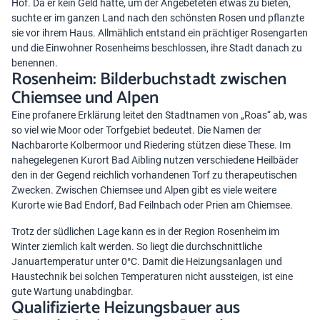
Hof. Da er kein Geld hatte, um der Angebeteten etwas zu bieten,
suchte er im ganzen Land nach den schönsten Rosen und pflanzte
sie vor ihrem Haus. Allmählich entstand ein prächtiger Rosengarten
und die Einwohner Rosenheims beschlossen, ihre Stadt danach zu
benennen.
Rosenheim: Bilderbuchstadt zwischen
Chiemsee und Alpen
Eine profanere Erklärung leitet den Stadtnamen von „Roas“ ab, was
so viel wie Moor oder Torfgebiet bedeutet. Die Namen der
Nachbarorte Kolbermoor und Riedering stützen diese These. Im
nahegelegenen Kurort Bad Aibling nutzen verschiedene Heilbäder
den in der Gegend reichlich vorhandenen Torf zu therapeutischen
Zwecken. Zwischen Chiemsee und Alpen gibt es viele weitere
Kurorte wie Bad Endorf, Bad Feilnbach oder Prien am Chiemsee.
Trotz der südlichen Lage kann es in der Region Rosenheim im
Winter ziemlich kalt werden. So liegt die durchschnittliche
Januartemperatur unter 0°C. Damit die Heizungsanlagen und
Haustechnik bei solchen Temperaturen nicht aussteigen, ist eine
gute Wartung unabdingbar.
Qualifizierte Heizungsbauer aus