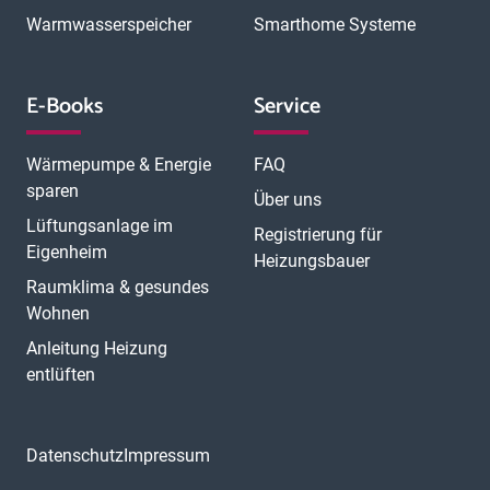
P
Offenbach
Offenburg
Oldenburg
Osnabrück
Passau
Peine
Warmwasserspeicher
Smarthome Systeme
R
Potsdam
Pulheim
Rastatt
Ratingen
Ravensburg
Recklinghausen
Regensburg
Remscheid
Rheine
Rosenheim
S
Rüsselsheim
Saarbrücken
Sankt Augustin
Schwerin
Singen
E-Books
Service
T
U
V
Speyer
Stade
Stolberg
Straubing
Trier
Troisdorf
Ulm
W
Velbert
Viersen
Weimar
Wesel
Wetzlar
Wiesbaden
Witten
Wärmepumpe & Energie
FAQ
Worms
Würzburg
sparen
Über uns
Lüftungsanlage im
Registrierung für
Eigenheim
Heizungsbauer
Raumklima & gesundes
Wohnen
Anleitung Heizung
entlüften
Datenschutz
Impressum