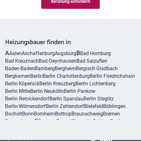
Beratung anfordern
Heizungsbauer finden in
A
B
Aalen
Aschaffenburg
Augsburg
Bad Homburg
Bad Kreuznach
Bad Oeynhausen
Bad Salzuflen
Baden-Baden
Bamberg
Bergheim
Bergisch Gladbach
Bergkamen
Berlin
Berlin Charlottenburg
Berlin Friedrichshain
Berlin Köpenick
Berlin Kreuzberg
Berlin Lichtenberg
Berlin Mitte
Berlin Neukölln
Berlin Pankow
Berlin Reinickendorf
Berlin Spandau
Berlin Steglitz
Berlin Wilmersdorf
Berlin Zehlendorf
Bielefeld
Böblingen
Bocholt
Bonn
Bornheim
Bottrop
Braunschweig
Bremen
C
Bremerhaven
Castrop-Rauxel
Chemnitz
Cottbus
Cuxhaven
D
Dachau
Darmstadt
Dessau
Detmold
Dinslaken
Dormagen
E
Dorsten
Dortmund
Dresden
Duisburg
Düren
Erftstadt