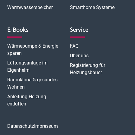
P
Offenbach
Offenburg
Oldenburg
Osnabrück
Passau
Peine
Warmwasserspeicher
Smarthome Systeme
R
Potsdam
Pulheim
Rastatt
Ratingen
Ravensburg
Recklinghausen
Regensburg
Remscheid
Rheine
Rosenheim
S
Rüsselsheim
Saarbrücken
Sankt Augustin
Schwerin
Singen
E-Books
Service
T
U
V
Speyer
Stade
Stolberg
Straubing
Trier
Troisdorf
Ulm
W
Velbert
Viersen
Weimar
Wesel
Wetzlar
Wiesbaden
Witten
Wärmepumpe & Energie
FAQ
Worms
Würzburg
sparen
Über uns
Lüftungsanlage im
Registrierung für
Eigenheim
Heizungsbauer
Raumklima & gesundes
Wohnen
Anleitung Heizung
entlüften
Datenschutz
Impressum