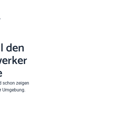
l den
erker
e
nd schon zeigen
rer Umgebung.