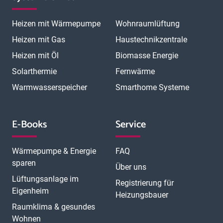
M
Lippstadt
Lübeck
Lüdenscheid
Ludwigshafen
Lünen
Magdeburg
Mainz
Mannheim
Marburg
Meerbusch
Menden
Heizen mit Wärmepumpe
Wohnraumlüftung
Minden
Moers
Mönchengladbach
München
München Laim
München Neuhausen
München Pasing
Heizen mit Gas
Haustechnikzentrale
München Schwabing
München Sendling
Heizen mit Öl
Biomasse Energie
N
München Trudering
Münster
Neubrandenburg
Neumünster
O
Solarthermie
Fernwärme
Neunkirchen
Neuss
Nordhorn
Nürnberg
Oberhausen
P
Offenbach
Offenburg
Oldenburg
Osnabrück
Passau
Peine
Warmwasserspeicher
Smarthome Systeme
R
Potsdam
Pulheim
Rastatt
Ratingen
Ravensburg
Recklinghausen
Regensburg
Remscheid
Rheine
Rosenheim
S
Rüsselsheim
Saarbrücken
Sankt Augustin
Schwerin
Singen
E-Books
Service
T
U
V
Speyer
Stade
Stolberg
Straubing
Trier
Troisdorf
Ulm
W
Velbert
Viersen
Weimar
Wesel
Wetzlar
Wiesbaden
Witten
Wärmepumpe & Energie
FAQ
Worms
Würzburg
sparen
Über uns
Lüftungsanlage im
Registrierung für
Eigenheim
Heizungsbauer
Raumklima & gesundes
Wohnen