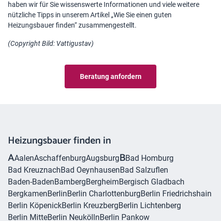
haben wir für Sie wissenswerte Informationen und viele weitere
nützliche Tipps in unserem Artikel „
Wie Sie einen guten
Heizungsbauer finden
“ zusammengestellt.
(Copyright Bild:
Vattigustav
)
Beratung anfordern
Heizungsbauer finden in
A
B
Aalen
Aschaffenburg
Augsburg
Bad Homburg
Bad Kreuznach
Bad Oeynhausen
Bad Salzuflen
Baden-Baden
Bamberg
Bergheim
Bergisch Gladbach
Bergkamen
Berlin
Berlin Charlottenburg
Berlin Friedrichshain
Berlin Köpenick
Berlin Kreuzberg
Berlin Lichtenberg
Berlin Mitte
Berlin Neukölln
Berlin Pankow