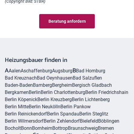
(Copyright Bild:
STBR
)
Beratung anfordern
Heizungsbauer finden in
A
B
Aalen
Aschaffenburg
Augsburg
Bad Homburg
Bad Kreuznach
Bad Oeynhausen
Bad Salzuflen
Baden-Baden
Bamberg
Bergheim
Bergisch Gladbach
Bergkamen
Berlin
Berlin Charlottenburg
Berlin Friedrichshain
Berlin Köpenick
Berlin Kreuzberg
Berlin Lichtenberg
Berlin Mitte
Berlin Neukölln
Berlin Pankow
Berlin Reinickendorf
Berlin Spandau
Berlin Steglitz
Berlin Wilmersdorf
Berlin Zehlendorf
Bielefeld
Böblingen
Bocholt
Bonn
Bornheim
Bottrop
Braunschweig
Bremen