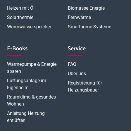
München Schwabing
München Sendling
Heizen mit Öl
Biomasse Energie
N
München Trudering
Münster
Neubrandenburg
Neumünster
O
Solarthermie
Fernwärme
Neunkirchen
Neuss
Nordhorn
Nürnberg
Oberhausen
P
Offenbach
Offenburg
Oldenburg
Osnabrück
Passau
Peine
Warmwasserspeicher
Smarthome Systeme
R
Potsdam
Pulheim
Rastatt
Ratingen
Ravensburg
Recklinghausen
Regensburg
Remscheid
Rheine
Rosenheim
S
Rüsselsheim
Saarbrücken
Sankt Augustin
Schwerin
Singen
E-Books
Service
T
U
V
Speyer
Stade
Stolberg
Straubing
Trier
Troisdorf
Ulm
W
Velbert
Viersen
Weimar
Wesel
Wetzlar
Wiesbaden
Witten
Wärmepumpe & Energie
FAQ
Worms
Würzburg
sparen
Über uns
Lüftungsanlage im
Registrierung für
Eigenheim
Heizungsbauer
Raumklima & gesundes
Wohnen
Anleitung Heizung
entlüften