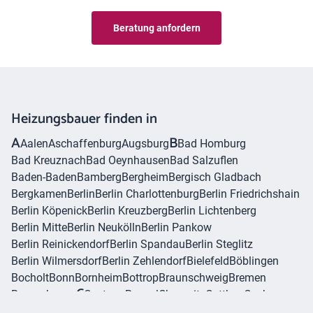
Beratung anfordern
Heizungsbauer finden in
A
B
Aalen
Aschaffenburg
Augsburg
Bad Homburg
Bad Kreuznach
Bad Oeynhausen
Bad Salzuflen
Baden-Baden
Bamberg
Bergheim
Bergisch Gladbach
Bergkamen
Berlin
Berlin Charlottenburg
Berlin Friedrichshain
Berlin Köpenick
Berlin Kreuzberg
Berlin Lichtenberg
Berlin Mitte
Berlin Neukölln
Berlin Pankow
Berlin Reinickendorf
Berlin Spandau
Berlin Steglitz
Berlin Wilmersdorf
Berlin Zehlendorf
Bielefeld
Böblingen
Bocholt
Bonn
Bornheim
Bottrop
Braunschweig
Bremen
C
Bremerhaven
Castrop-Rauxel
Chemnitz
Cottbus
Cuxhaven
D
Dachau
Darmstadt
Dessau
Detmold
Dinslaken
Dormagen