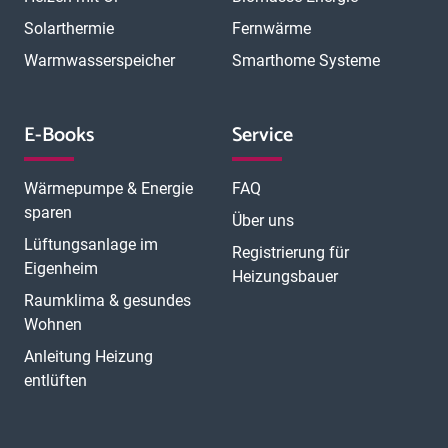
N
München Trudering
Münster
Neubrandenburg
Neumünster
O
Solarthermie
Fernwärme
Neunkirchen
Neuss
Nordhorn
Nürnberg
Oberhausen
P
Offenbach
Offenburg
Oldenburg
Osnabrück
Passau
Peine
Warmwasserspeicher
Smarthome Systeme
R
Potsdam
Pulheim
Rastatt
Ratingen
Ravensburg
Recklinghausen
Regensburg
Remscheid
Rheine
Rosenheim
S
Rüsselsheim
Saarbrücken
Sankt Augustin
Schwerin
Singen
E-Books
Service
T
U
V
Speyer
Stade
Stolberg
Straubing
Trier
Troisdorf
Ulm
W
Velbert
Viersen
Weimar
Wesel
Wetzlar
Wiesbaden
Witten
Wärmepumpe & Energie
FAQ
Worms
Würzburg
sparen
Über uns
Lüftungsanlage im
Registrierung für
Eigenheim
Heizungsbauer
Raumklima & gesundes
Wohnen
Anleitung Heizung
entlüften