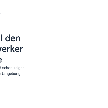
l den
erker
e
nd schon zeigen
rer Umgebung.