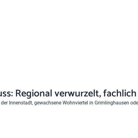
ss: Regional verwurzelt, fachlich
 in der Innenstadt, gewachsene Wohnviertel in Grimlinghausen o
 die Heizleistung, die Technik und die Förderfähigkeit. Genau d
zung