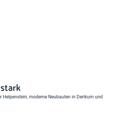
 stark
der Helpenstein, moderne Neubauten in Derikum und
eshalb setzen wir auf individuelle Beratung statt