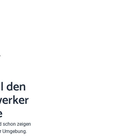
l den
erker
e
nd schon zeigen
rer Umgebung.