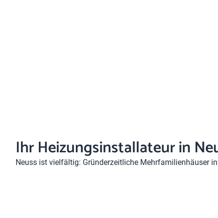
Ihr Heizungsinstallateur in Neu
Neuss ist vielfältig: Gründerzeitliche Mehrfamilienhäuser
Reuschenberg. Jedes Gebäude stellt eigene Anforderungen an
Pauschalempfehlungen.
In 3 Schritten zur neuen Hei