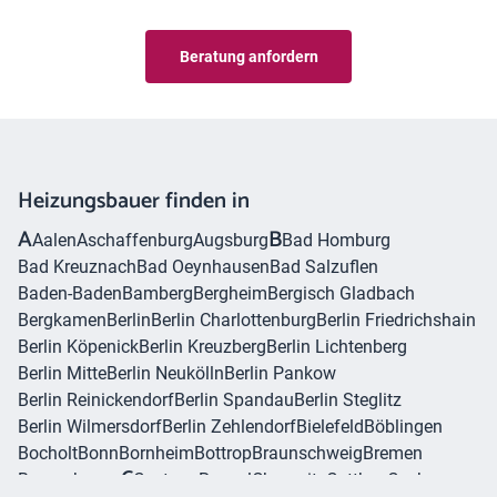
Beratung anfordern
Heizungsbauer finden in
A
B
Aalen
Aschaffenburg
Augsburg
Bad Homburg
Bad Kreuznach
Bad Oeynhausen
Bad Salzuflen
Baden-Baden
Bamberg
Bergheim
Bergisch Gladbach
Bergkamen
Berlin
Berlin Charlottenburg
Berlin Friedrichshain
Berlin Köpenick
Berlin Kreuzberg
Berlin Lichtenberg
Berlin Mitte
Berlin Neukölln
Berlin Pankow
Berlin Reinickendorf
Berlin Spandau
Berlin Steglitz
Berlin Wilmersdorf
Berlin Zehlendorf
Bielefeld
Böblingen
Bocholt
Bonn
Bornheim
Bottrop
Braunschweig
Bremen
C
Bremerhaven
Castrop-Rauxel
Chemnitz
Cottbus
Cuxhaven