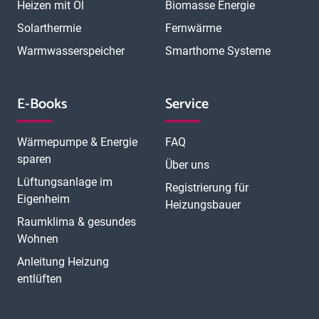
Heizen mit Öl
Biomasse Energie
N
München Trudering
Münster
Neubrandenburg
Neumünster
O
Solarthermie
Fernwärme
Neunkirchen
Neuss
Nordhorn
Nürnberg
Oberhausen
P
Offenbach
Offenburg
Oldenburg
Osnabrück
Passau
Peine
Warmwasserspeicher
Smarthome Systeme
R
Potsdam
Pulheim
Rastatt
Ratingen
Ravensburg
Recklinghausen
Regensburg
Remscheid
Rheine
Rosenheim
S
Rüsselsheim
Saarbrücken
Sankt Augustin
Schwerin
Singen
E-Books
Service
T
U
V
Speyer
Stade
Stolberg
Straubing
Trier
Troisdorf
Ulm
W
Velbert
Viersen
Weimar
Wesel
Wetzlar
Wiesbaden
Witten
Wärmepumpe & Energie
FAQ
Worms
Würzburg
sparen
Über uns
Lüftungsanlage im
Registrierung für
Eigenheim
Heizungsbauer
Raumklima & gesundes
Wohnen
Anleitung Heizung
entlüften