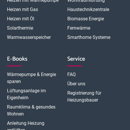
Heizen mit Wärmepumpe
Wohnraumlüftung
Minden
Moers
Mönchengladbach
München
München Laim
München Neuhausen
München Pasing
Heizen mit Gas
Haustechnikzentrale
München Schwabing
München Sendling
Heizen mit Öl
Biomasse Energie
N
München Trudering
Münster
Neubrandenburg
Neumünster
O
Solarthermie
Fernwärme
Neunkirchen
Neuss
Nordhorn
Nürnberg
Oberhausen
P
Offenbach
Offenburg
Oldenburg
Osnabrück
Passau
Peine
Warmwasserspeicher
Smarthome Systeme
R
Potsdam
Pulheim
Rastatt
Ratingen
Ravensburg
Recklinghausen
Regensburg
Remscheid
Rheine
Rosenheim
S
Rüsselsheim
Saarbrücken
Sankt Augustin
Schwerin
Singen
E-Books
Service
T
U
V
Speyer
Stade
Stolberg
Straubing
Trier
Troisdorf
Ulm
W
Velbert
Viersen
Weimar
Wesel
Wetzlar
Wiesbaden
Witten
Wärmepumpe & Energie
FAQ
Worms
Würzburg
sparen
Über uns
Lüftungsanlage im
Registrierung für
Eigenheim
Heizungsbauer
Raumklima & gesundes
Wohnen
Anleitung Heizung