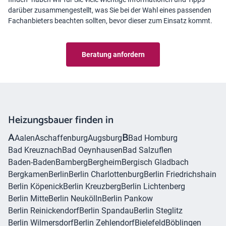
darüber zusammengestellt, was Sie bei der Wahl eines passenden
Fachanbieters beachten sollten, bevor dieser zum Einsatz kommt.
Beratung anfordern
Heizungsbauer finden in
A
B
Aalen
Aschaffenburg
Augsburg
Bad Homburg
Bad Kreuznach
Bad Oeynhausen
Bad Salzuflen
Baden-Baden
Bamberg
Bergheim
Bergisch Gladbach
Bergkamen
Berlin
Berlin Charlottenburg
Berlin Friedrichshain
Berlin Köpenick
Berlin Kreuzberg
Berlin Lichtenberg
Berlin Mitte
Berlin Neukölln
Berlin Pankow
Berlin Reinickendorf
Berlin Spandau
Berlin Steglitz
Berlin Wilmersdorf
Berlin Zehlendorf
Bielefeld
Böblingen