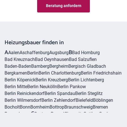
Beratung anfordern
Heizungsbauer finden in
A
B
Aalen
Aschaffenburg
Augsburg
Bad Homburg
Bad Kreuznach
Bad Oeynhausen
Bad Salzuflen
Baden-Baden
Bamberg
Bergheim
Bergisch Gladbach
Bergkamen
Berlin
Berlin Charlottenburg
Berlin Friedrichshain
Berlin Köpenick
Berlin Kreuzberg
Berlin Lichtenberg
Berlin Mitte
Berlin Neukölln
Berlin Pankow
Berlin Reinickendorf
Berlin Spandau
Berlin Steglitz
Berlin Wilmersdorf
Berlin Zehlendorf
Bielefeld
Böblingen
Bocholt
Bonn
Bornheim
Bottrop
Braunschweig
Bremen
C
Bremerhaven
Castrop-Rauxel
Chemnitz
Cottbus
Cuxhaven
D
Dachau
Darmstadt
Dessau
Detmold
Dinslaken
Dormagen