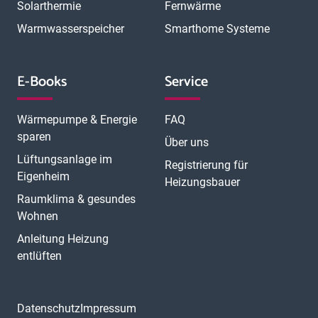
O
Solarthermie
Fernwärme
Neunkirchen
Neuss
Nordhorn
Nürnberg
Oberhausen
P
Offenbach
Offenburg
Oldenburg
Osnabrück
Passau
Peine
Warmwasserspeicher
Smarthome Systeme
R
Potsdam
Pulheim
Rastatt
Ratingen
Ravensburg
Recklinghausen
Regensburg
Remscheid
Rheine
Rosenheim
S
Rüsselsheim
Saarbrücken
Sankt Augustin
Schwerin
Singen
E-Books
Service
T
U
V
Speyer
Stade
Stolberg
Straubing
Trier
Troisdorf
Ulm
W
Velbert
Viersen
Weimar
Wesel
Wetzlar
Wiesbaden
Witten
Wärmepumpe & Energie
FAQ
Worms
Würzburg
sparen
Über uns
Lüftungsanlage im
Registrierung für
Eigenheim
Heizungsbauer
Raumklima & gesundes
Wohnen
Anleitung Heizung
entlüften
Datenschutz
Impressum