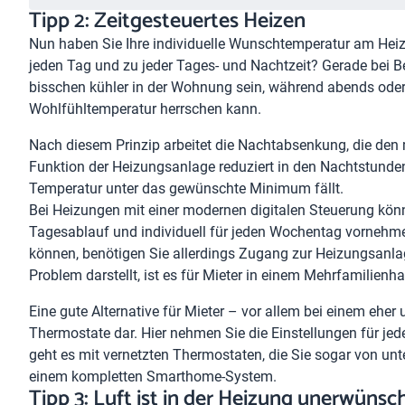
Tipp 2: Zeitgesteuertes Heizen
Nun haben Sie Ihre individuelle Wunschtemperatur am Heizk
jeden Tag und zu jeder Tages- und Nachtzeit? Gerade bei B
bisschen kühler in der Wohnung sein, während abends ode
Wohlfühltemperatur herrschen kann.
Nach diesem Prinzip arbeitet die Nachtabsenkung, die den
Funktion der Heizungsanlage reduziert in den Nachtstunden
Temperatur unter das gewünschte Minimum fällt.
Bei Heizungen mit einer modernen digitalen Steuerung könn
Tagesablauf und individuell für jeden Wochentag vornehme
können, benötigen Sie allerdings Zugang zur Heizungsanla
Problem darstellt, ist es für Mieter in einem Mehrfamilienh
Eine gute Alternative für Mieter – vor allem bei einem eh
Thermostate dar. Hier nehmen Sie die Einstellungen für jede
geht es mit vernetzten Thermostaten, die Sie sogar von un
einem kompletten Smarthome-System.
Tipp 3: Luft ist in der Heizung unerwünsc