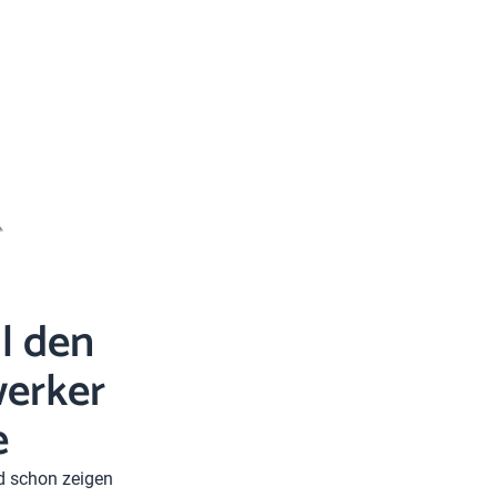
l den
erker
e
nd schon zeigen