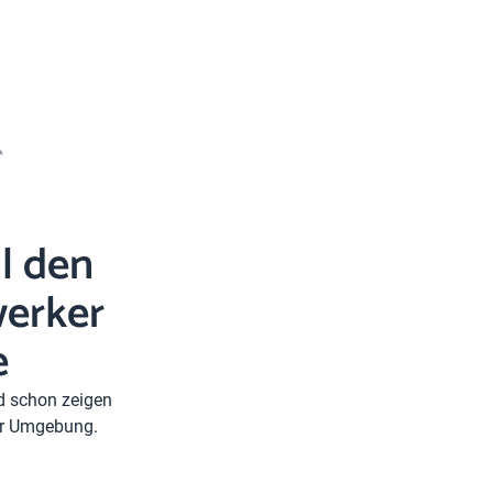
l den
erker
e
nd schon zeigen
rer Umgebung.