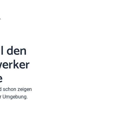
l den
erker
e
nd schon zeigen
rer Umgebung.