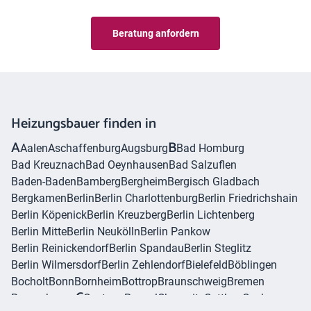
Beratung anfordern
Heizungsbauer finden in
A
B
Aalen
Aschaffenburg
Augsburg
Bad Homburg
Bad Kreuznach
Bad Oeynhausen
Bad Salzuflen
Baden-Baden
Bamberg
Bergheim
Bergisch Gladbach
Bergkamen
Berlin
Berlin Charlottenburg
Berlin Friedrichshain
Berlin Köpenick
Berlin Kreuzberg
Berlin Lichtenberg
Berlin Mitte
Berlin Neukölln
Berlin Pankow
Berlin Reinickendorf
Berlin Spandau
Berlin Steglitz
Berlin Wilmersdorf
Berlin Zehlendorf
Bielefeld
Böblingen
Bocholt
Bonn
Bornheim
Bottrop
Braunschweig
Bremen
C
Bremerhaven
Castrop-Rauxel
Chemnitz
Cottbus
Cuxhaven