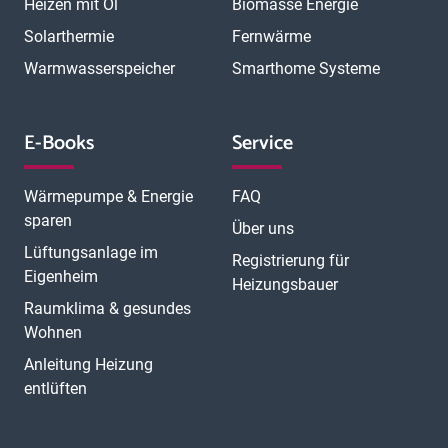
Heizen mit Öl
Biomasse Energie
N
München Trudering
Münster
Neubrandenburg
Neumünster
O
Solarthermie
Fernwärme
Neunkirchen
Neuss
Nordhorn
Nürnberg
Oberhausen
P
Offenbach
Offenburg
Oldenburg
Osnabrück
Passau
Peine
Warmwasserspeicher
Smarthome Systeme
R
Potsdam
Pulheim
Rastatt
Ratingen
Ravensburg
Recklinghausen
Regensburg
Remscheid
Rheine
Rosenheim
S
Rüsselsheim
Saarbrücken
Sankt Augustin
Schwerin
Singen
E-Books
Service
T
U
V
Speyer
Stade
Stolberg
Straubing
Trier
Troisdorf
Ulm
W
Velbert
Viersen
Weimar
Wesel
Wetzlar
Wiesbaden
Witten
Wärmepumpe & Energie
FAQ
Worms
Würzburg
sparen
Über uns
Lüftungsanlage im
Registrierung für
Eigenheim
Heizungsbauer
Raumklima & gesundes
Wohnen
Anleitung Heizung
entlüften