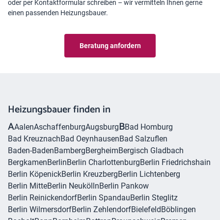
oder per
Kontaktformular
schreiben – wir vermitteln Ihnen gerne
einen passenden Heizungsbauer.
Beratung anfordern
Heizungsbauer finden in
A
B
Aalen
Aschaffenburg
Augsburg
Bad Homburg
Bad Kreuznach
Bad Oeynhausen
Bad Salzuflen
Baden-Baden
Bamberg
Bergheim
Bergisch Gladbach
Bergkamen
Berlin
Berlin Charlottenburg
Berlin Friedrichshain
Berlin Köpenick
Berlin Kreuzberg
Berlin Lichtenberg
Berlin Mitte
Berlin Neukölln
Berlin Pankow
Berlin Reinickendorf
Berlin Spandau
Berlin Steglitz
Berlin Wilmersdorf
Berlin Zehlendorf
Bielefeld
Böblingen