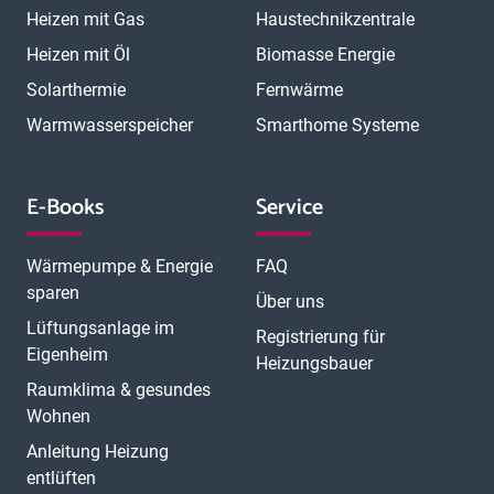
München Neuhausen
München Pasing
Heizen mit Gas
Haustechnikzentrale
München Schwabing
München Sendling
Heizen mit Öl
Biomasse Energie
N
München Trudering
Münster
Neubrandenburg
Neumünster
O
Solarthermie
Fernwärme
Neunkirchen
Neuss
Nordhorn
Nürnberg
Oberhausen
P
Offenbach
Offenburg
Oldenburg
Osnabrück
Passau
Peine
Warmwasserspeicher
Smarthome Systeme
R
Potsdam
Pulheim
Rastatt
Ratingen
Ravensburg
Recklinghausen
Regensburg
Remscheid
Rheine
Rosenheim
S
Rüsselsheim
Saarbrücken
Sankt Augustin
Schwerin
Singen
E-Books
Service
T
U
V
Speyer
Stade
Stolberg
Straubing
Trier
Troisdorf
Ulm
W
Velbert
Viersen
Weimar
Wesel
Wetzlar
Wiesbaden
Witten
Wärmepumpe & Energie
FAQ
Worms
Würzburg
sparen
Über uns
Lüftungsanlage im
Registrierung für
Eigenheim
Heizungsbauer
Raumklima & gesundes
Wohnen
Anleitung Heizung
entlüften