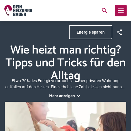
Energie sparen
Wie heizt man richtig?
Tipps und Tricks für den
Alltag
Etwa 70% des Energieverbrauchs in einer privaten Wohnung
entfallen auf das Heizen. Eine erhebliche Zahl, die sich nicht nur auf
die Kosten auswirkt. Auch führt das Heizen zu beachtlichen CO
-
2
Mehr anzeigen
Emissionen. Wie heizt man richtig: In unserem Ratgeber
beschäftigen wir uns mit genau diesem Thema. Wir zeigen Ihnen
anhand praktischer und alltäglicher Beispiele, worauf es bei Ihrer
Heizung ankommt und wie Sie Heizkosten senken können. Wir
erklären, wie Sie im Winter richtig heizen und geben praktische
Tipps zur Vermeidung von Schimmelbildung durch cleveres Heizen