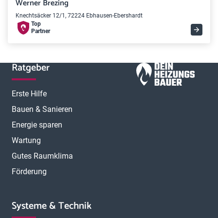
Werner Brezing
Knechtsäcker 12/1, 72224 Ebhausen-Ebershardt
Top
Partner
Ratgeber
Erste Hilfe
Bauen & Sanieren
Energie sparen
Wartung
Gutes Raumklima
Förderung
Systeme & Technik