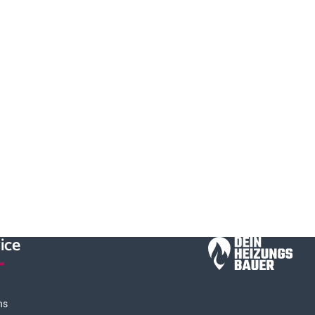
ice
ns