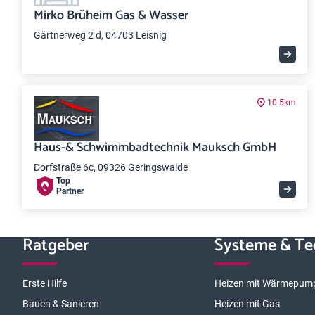
Mirko Brüheim Gas & Wasser
Gärtnerweg 2 d, 04703 Leisnig
10.5km
Haus-& Schwimmbadtechnik Mauksch GmbH
Dorfstraße 6c, 09326 Geringswalde
Top
Partner
Ratgeber
Systeme & Te
Erste Hilfe
Heizen mit Wärmepum
Bauen & Sanieren
Heizen mit Gas