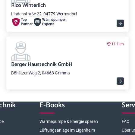
Rico Winterlich
Lindenstraße 22, 04779 Wermsdorf
Top
Wärme­pumpen
Partner
Experte
11.1km
Berger Haustechnik GmbH
Böhlitzer Weg 2, 04668 Grimma
chnik
E-Books
Serv
pe
Wärmepumpe & Energie sparen
FAQ
Lüftungsanlage im Eigenheim
Über u