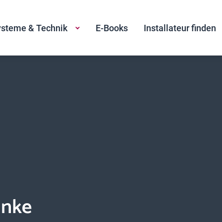
steme & Technik
E-Books
Installateur finden
anke