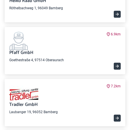
Heiko Raab GmbH
Röthelbachweg 1, 96049 Bamberg
6.9km
Pfaff GmbH
Goethestraße 4, 97514 Oberaurach
7.2km
Tradler GmbH
Laubanger 19, 96052 Bamberg