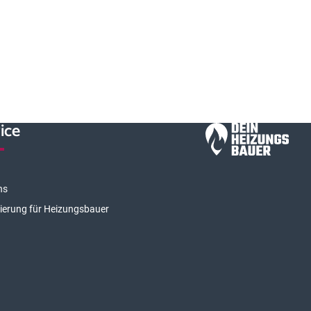
ice
ns
rierung für Heizungsbauer