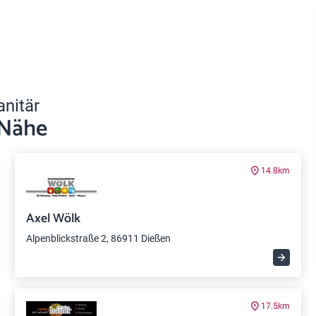
anitär
 Nähe
14.8km
Axel Wölk
Alpenblickstraße 2, 86911 Dießen
17.5km