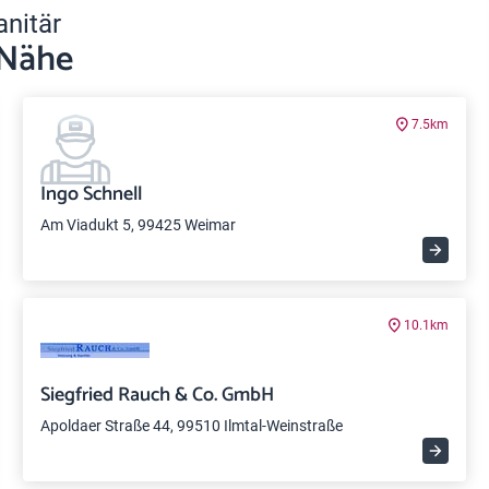
anitär
 Nähe
7.5km
Ingo Schnell
Am Viadukt 5, 99425 Weimar
10.1km
Siegfried Rauch & Co. GmbH
Apoldaer Straße 44, 99510 Ilmtal-Weinstraße