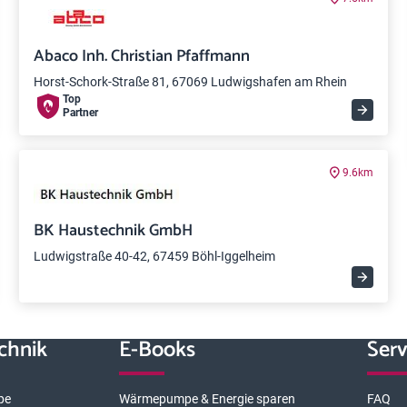
Abaco Inh. Christian Pfaffmann
Horst-Schork-Straße 81, 67069 Ludwigshafen am Rhein
Top
Partner
9.6km
BK Haustechnik GmbH
Ludwigstraße 40-42, 67459 Böhl-Iggelheim
chnik
E-Books
Serv
pe
Wärmepumpe & Energie sparen
FAQ