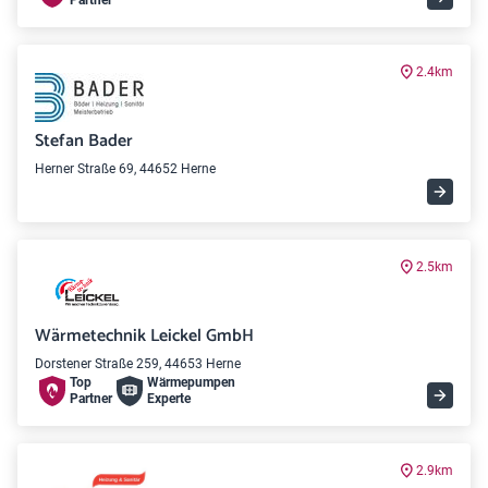
Partner
2.4km
Stefan Bader
Herner Straße 69, 44652 Herne
2.5km
Wärmetechnik Leickel GmbH
Dorstener Straße 259, 44653 Herne
Top
Wärme­pumpen
Partner
Experte
2.9km