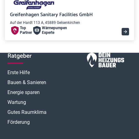
Greifenhagen Sanitary Facilities GmbH
Auf der Hardt 113 A, 45889 Gelsenkirchen
Top
Wärme­pumpen
Partner
Experte
Ratgeber
Erste Hilfe
Bauen & Sanieren
Energie sparen
Wartung
Gutes Raumklima
Förderung