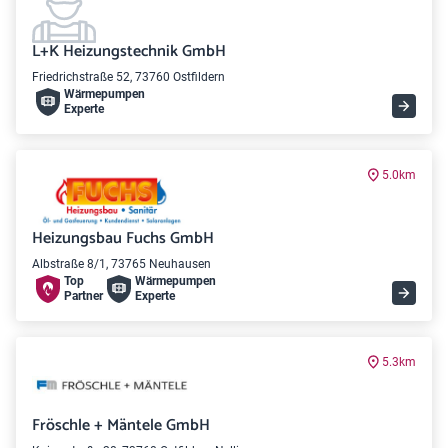
L+K Heizungstechnik GmbH
Friedrichstraße 52, 73760 Ostfildern
Wärme­pumpen
Experte
5.0km
Heizungsbau Fuchs GmbH
Albstraße 8/1, 73765 Neuhausen
Top
Wärme­pumpen
Partner
Experte
5.3km
Fröschle + Mäntele GmbH