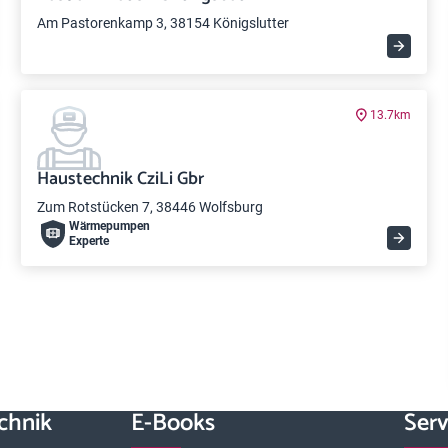
Am Pastorenkamp 3, 38154 Königslutter
13.7km
Haustechnik CziLi Gbr
Zum Rotstücken 7, 38446 Wolfsburg
Wärme­pumpen
Experte
chnik
E-Books
Serv