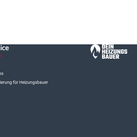
ice
ns
rierung für Heizungsbauer