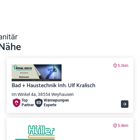
anitär
 Nähe
5.2km
Bad + Haustechnik Inh. Ulf Kralisch
Im Winkel 4a, 38554 Weyhausen
Top
Wärme­pumpen
Partner
Experte
5.4km