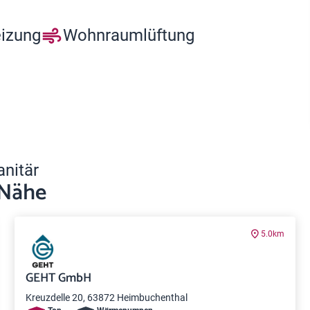
eizung
Wohnraumlüftung
anitär
 Nähe
5.0km
GEHT GmbH
Kreuzdelle 20, 63872 Heimbuchenthal