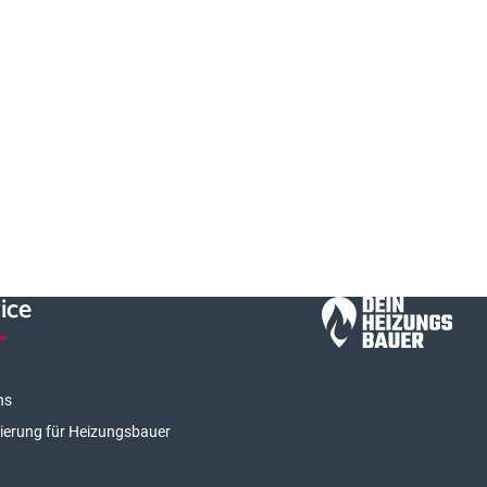
ice
ns
rierung für Heizungsbauer