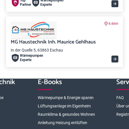
Top
Wärme­pumpen
Partner
Experte
6.6km
MG Haustechnik Inh. Maurice Gehlhaus
In der Quelle 5, 63863 Eschau
Wärme­pumpen
Experte
chnik
E-Books
Serv
pe
Wärmepumpe & Energie sparen
FAQ
Lüftungsanlage im Eigenheim
Über u
Raumklima & gesundes Wohnen
Regist
Anleitung Heizung entlüften