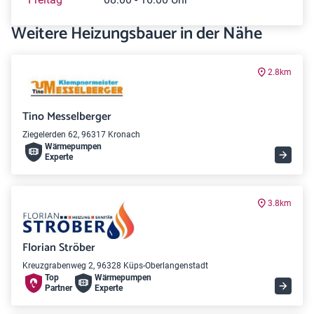
Weitere Heizungsbauer in der Nähe
2.8km
Tino Messelberger
Ziegelerden 62, 96317 Kronach
Wärme­pumpen
Experte
3.8km
Florian Ströber
Kreuzgrabenweg 2, 96328 Küps-Oberlangenstadt
Top
Wärme­pumpen
Partner
Experte