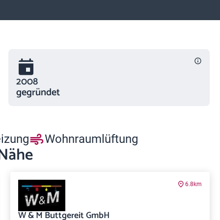
2008
gegründet
eizung
Wohnraumlüftung
 Nähe
6.8km
W & M Buttgereit GmbH