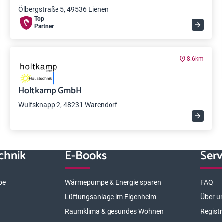
Ölbergstraße 5, 49536 Lienen
Top
Partner
8.6km
Holtkamp GmbH
Wulfsknapp 2, 48231 Warendorf
chnik
E-Books
Serv
pe
Wärmepumpe & Energie sparen
FAQ
Lüftungsanlage im Eigenheim
Über u
Raumklima & gesundes Wohnen
Regist