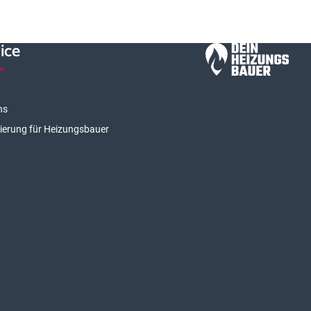
ice
ns
rierung für Heizungsbauer