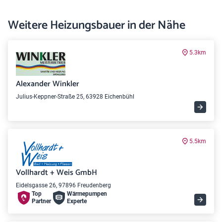
Weitere Heizungsbauer in der Nähe
5.3km
Alexander Winkler
Julius-Keppner-Straße 25, 63928 Eichenbühl
5.5km
Vollhardt + Weis GmbH
Eidelsgasse 26, 97896 Freudenberg
Top
Wärme­pumpen
Partner
Experte