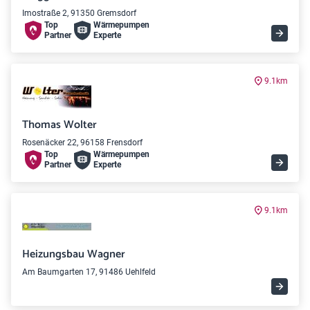
Imostraße 2, 91350 Gremsdorf
Top
Wärme­pumpen
Partner
Experte
9.1km
Thomas Wolter
Rosenäcker 22, 96158 Frensdorf
Top
Wärme­pumpen
Partner
Experte
9.1km
Heizungsbau Wagner
Am Baumgarten 17, 91486 Uehlfeld