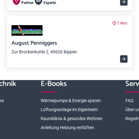
Partner
Experte
7.9km
August Penniggers
Zur Brockenkuhle 2, 49626 Bippen
chnik
E-Books
Serv
pe
Wärmepumpe & Energie sparen
FAQ
Lüftungsanlage im Eigenheim
Über u
Raumklima & gesundes Wohnen
Regist
Anleitung Heizung entlüften