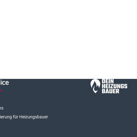
ice
ns
rierung für Heizungsbauer