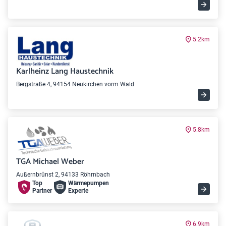
5.2km
Karlheinz Lang Haustechnik
Bergstraße 4, 94154 Neukirchen vorm Wald
5.8km
TGA Michael Weber
Außernbrünst 2, 94133 Röhrnbach
Top
Wärme­pumpen
Partner
Experte
6.9km