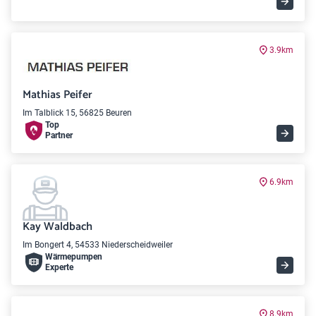
3.9km
Mathias Peifer
Im Talblick 15, 56825 Beuren
Top
Partner
6.9km
Kay Waldbach
Im Bongert 4, 54533 Niederscheidweiler
Wärme­pumpen
Experte
8.9km