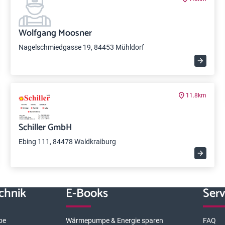
Wolfgang Moosner
Nagelschmiedgasse 19, 84453 Mühldorf
11.8km
Schiller GmbH
Ebing 111, 84478 Waldkraiburg
chnik
E-Books
Serv
pe
Wärmepumpe & Energie sparen
FAQ