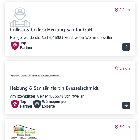
3.8km
Collissi & Collissi Heizung-Sanitär GbR
Heiligenwalderstraße 14, 66589 Merchweiler-Wemmetsweiler
Top
Partner
3.9km
Heizung & Sanitär Martin Bresselschmidt
Am Itzenplitzer Weiher 4, 66578 Schiffweiler
Top
Wärme­pumpen
Partner
Experte
6.9km