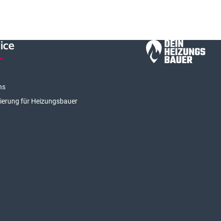
ice
ns
rierung für Heizungsbauer