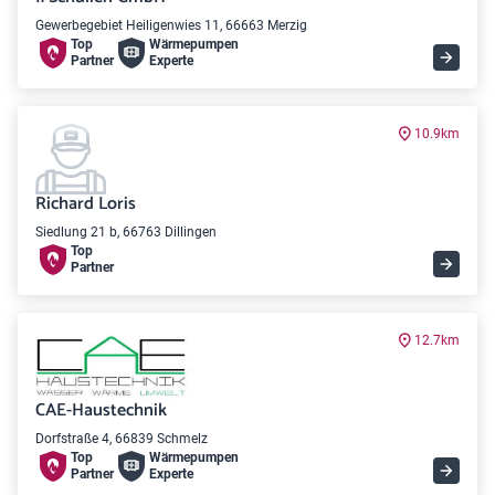
Gewerbegebiet Heiligenwies 11, 66663 Merzig
Top
Wärme­pumpen
Partner
Experte
10.9km
Richard Loris
Siedlung 21 b, 66763 Dillingen
Top
Partner
12.7km
CAE-Haustechnik
Dorfstraße 4, 66839 Schmelz
Top
Wärme­pumpen
Partner
Experte