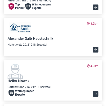
Friedhofstraße 7, 21073 Hamburg
Top
Wärme­pumpen
Partner
Experte
3.9km
Alexander Saib Haustechnik
Hafertwiete 20, 21218 Seevetal
4.0km
Heiko Nowek
Gartenstraße 21a, 21218 Seevetal
Wärme­pumpen
Experte