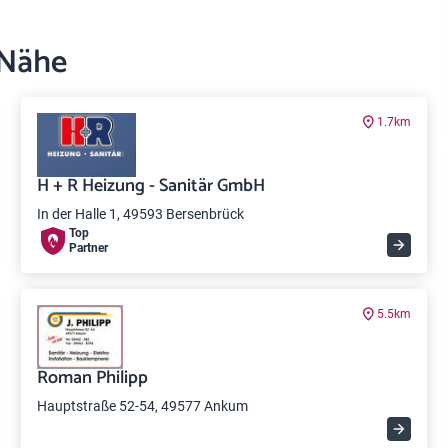
 Nähe
1.7km
H + R Heizung - Sanitär GmbH
In der Halle 1, 49593 Bersenbrück
Top
Partner
5.5km
Roman Philipp
Hauptstraße 52-54, 49577 Ankum