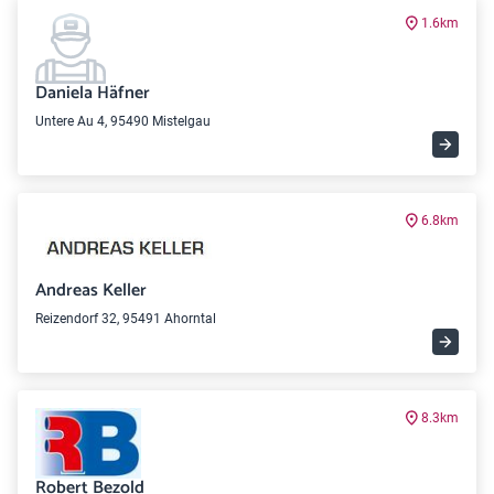
1.6km
Daniela Häfner
Untere Au 4, 95490 Mistelgau
6.8km
Andreas Keller
Reizendorf 32, 95491 Ahorntal
8.3km
Robert Bezold